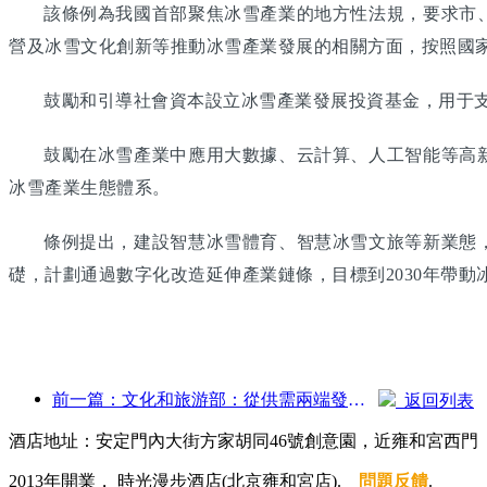
該條例為我國首部聚焦冰雪產業的地方性法規，要求市
營及冰雪文化創新等推動冰雪產業發展的相關方面，按照國
鼓勵和引導社會資本設立冰雪產業發展投資基金，用于
鼓勵在冰雪產業中應用大數據、云計算、人工智能等高
冰雪產業生態體系。
條例提出，建設智慧冰雪體育、智慧冰雪文旅等新業態
礎，計劃通過數字化改造延伸產業鏈條，目標到2030年帶動
前一篇：文化和旅游部：從供需兩端發力，引導文旅消費活動出行
返回列表
酒店地址：安定門內大街方家胡同46號創意園，近雍和宮西門
2013年開業， 時光漫步酒店(北京雍和宮店).
問題反饋
.