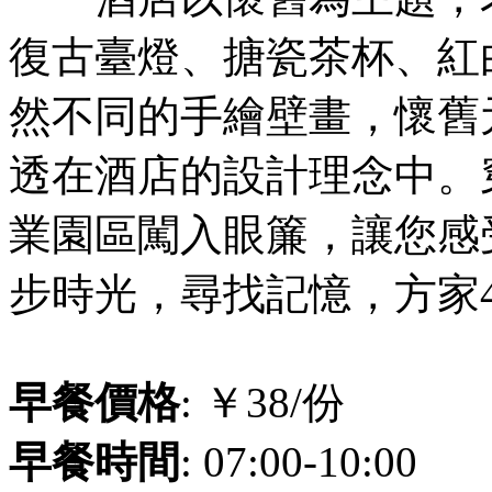
復古臺燈、搪瓷茶杯、紅
然不同的手繪壁畫，懷舊
透在酒店的設計理念中。
業園區闖入眼簾，讓您感
步時光，尋找記憶，方家
早餐價格
: ￥38/份
早餐時間
: 07:00-10:00