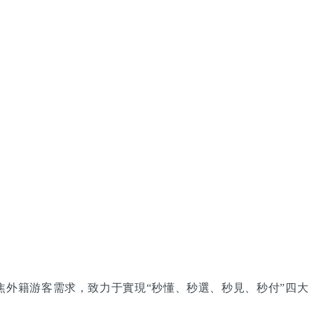
統聚焦外籍游客需求，致力于實現“秒懂、秒選、秒見、秒付”四大