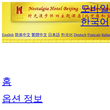
모바일
한국어
English
简体中文
繁體中文
日本語
한국어
Deutsch
Français
Itali
홈
옵션 정보