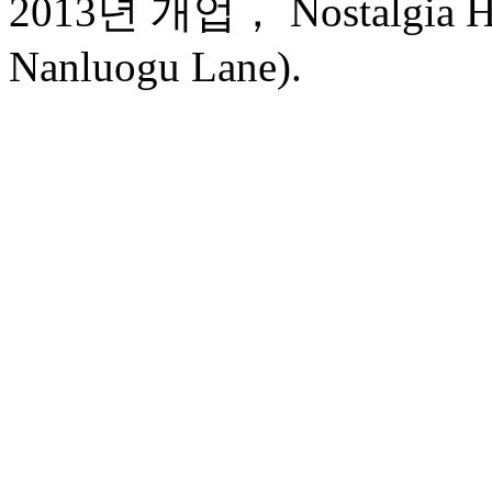
2013년 개업， Nostalgia Hot
Nanluogu Lane).