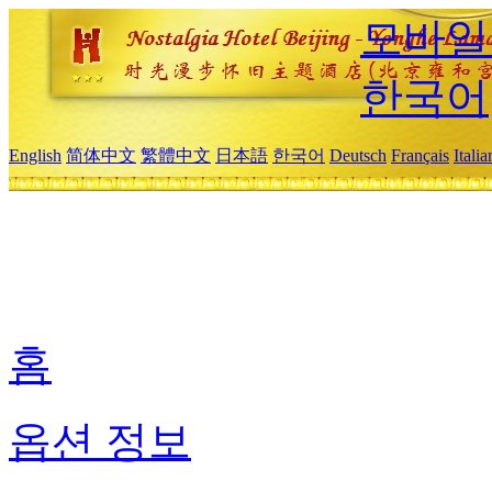
모바일
한국어
English
简体中文
繁體中文
日本語
한국어
Deutsch
Français
Itali
홈
옵션 정보