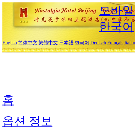
모바일
한국어
English
简体中文
繁體中文
日本語
한국어
Deutsch
Français
Itali
홈
옵션 정보