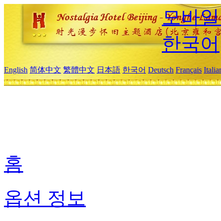
모바일
한국어
English
简体中文
繁體中文
日本語
한국어
Deutsch
Français
Itali
홈
옵션 정보