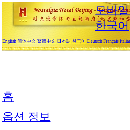
모바일
한국어
English
简体中文
繁體中文
日本語
한국어
Deutsch
Français
Itali
홈
옵션 정보