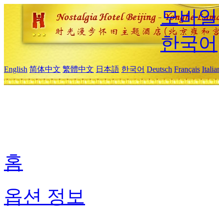
모바일
한국어
English
简体中文
繁體中文
日本語
한국어
Deutsch
Français
Itali
홈
옵션 정보