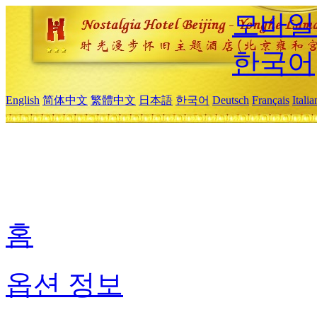
모바일
한국어
English
简体中文
繁體中文
日本語
한국어
Deutsch
Français
Itali
홈
옵션 정보